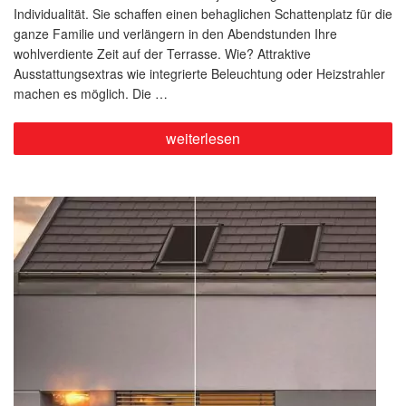
Individualität. Sie schaffen einen behaglichen Schattenplatz für die
ganze Familie und verlängern in den Abendstunden Ihre
wohlverdiente Zeit auf der Terrasse. Wie? Attraktive
Ausstattungsextras wie integrierte Beleuchtung oder Heizstrahler
machen es möglich. Die …
„Genießen
weiterlesen
Sie
lange
Sommerabende
in
individueller
Lichtstimmung“