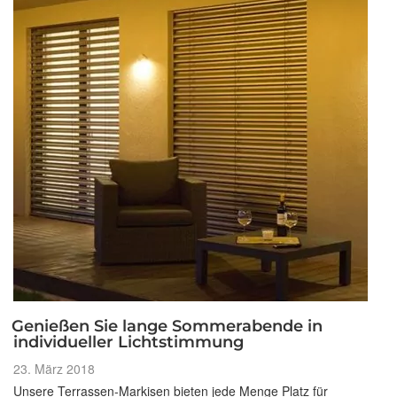
Wohnung?“
Genießen Sie lange Sommerabende in
individueller Lichtstimmung
Veröffentlicht
23. März 2018
am
Unsere Terrassen-Markisen bieten jede Menge Platz für