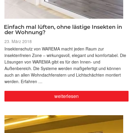
Einfach mal lüften, ohne lästige Insekten in
der Wohnung?
Veröffentlicht
23. März 2018
am
Insektenschutz von WAREMA macht jeden Raum zur
insektenfreien Zone – wirkungsvoll, elegant und komfortabel. Die
Lösungen von WAREMA gibt es für den Innen- und
Außenbereich. Die Systeme werden maßgefertigt und können
auch an allen Wohndachfenstern und Lichtschächten montiert
werden. Erfahren …
„Einfach
weiterlesen
mal
lüften,
ohne
lästige
Insekten
in
der