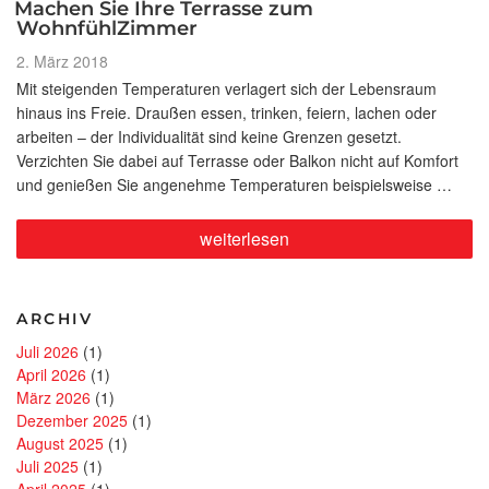
Machen Sie Ihre Terrasse zum
WohnfühlZimmer
Veröffentlicht
2. März 2018
am
Mit steigenden Temperaturen verlagert sich der Lebensraum
hinaus ins Freie. Draußen essen, trinken, feiern, lachen oder
arbeiten – der Individualität sind keine Grenzen gesetzt.
Verzichten Sie dabei auf Terrasse oder Balkon nicht auf Komfort
und genießen Sie angenehme Temperaturen beispielsweise …
„Machen
weiterlesen
Sie
Ihre
Terrasse
zum
ARCHIV
WohnfühlZimmer“
Juli 2026
(1)
April 2026
(1)
März 2026
(1)
Dezember 2025
(1)
August 2025
(1)
Juli 2025
(1)