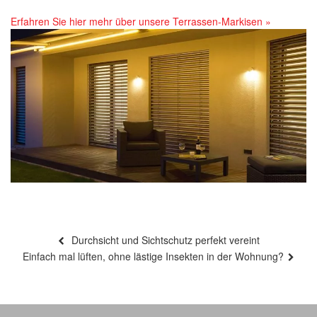
Erfahren Sie hier mehr über unsere Terrassen-Markisen »
Beitragsnavigation
Vorheriger
Durchsicht und Sichtschutz perfekt vereint
Beitrag
Nächster
Einfach mal lüften, ohne lästige Insekten in der Wohnung?
Beitrag