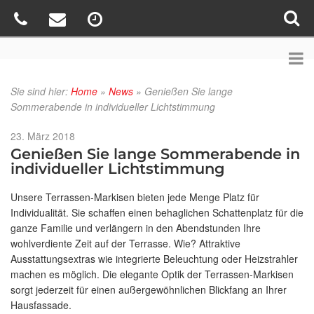
Sie sind hier:
Home
»
News
»
Genießen Sie lange
Sommerabende in individueller Lichtstimmung
Veröffentlicht
23. März 2018
am
Genießen Sie lange Sommerabende in
individueller Lichtstimmung
Unsere Terrassen-Markisen bieten jede Menge Platz für
Individualität. Sie schaffen einen behaglichen Schattenplatz für die
ganze Familie und verlängern in den Abendstunden Ihre
wohlverdiente Zeit auf der Terrasse. Wie? Attraktive
Ausstattungsextras wie integrierte Beleuchtung oder Heizstrahler
machen es möglich. Die elegante Optik der Terrassen-Markisen
sorgt jederzeit für einen außergewöhnlichen Blickfang an Ihrer
Hausfassade.