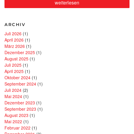
„Neue
weiterlesen
FreiRäume
entdecken:
Das
Markisen-
ARCHIV
Freigestell
von
Juli 2026
(1)
WAREMA“
April 2026
(1)
März 2026
(1)
Dezember 2025
(1)
August 2025
(1)
Juli 2025
(1)
April 2025
(1)
Oktober 2024
(1)
September 2024
(1)
Juli 2024
(2)
Mai 2024
(1)
Dezember 2023
(1)
September 2023
(1)
August 2023
(1)
Mai 2022
(1)
Februar 2022
(1)