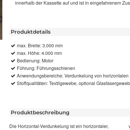
innerhalb der Kassette auf und ist in eingefahrenem Zust
Produktdetails
max. Breite: 3.000 mm
max. Höhe: 4.000 mm
Bedienung: Motor
Führung: Führungsschienen
Anwendungsbereiche: Verdunkelung von horizontalen 
Stoffqualitäten: Textilgewebe, optional Glasfasergewe
Produktbeschreibung
Die Horizontal-Verdunkelung ist ein horizontaler,
verhindert und den Raum verdunkelt. Statten sie